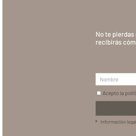
No te pierdas
recibirás cóm
Acepto la
polí
Información lega