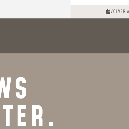
VOLVER 
WS
TTER.