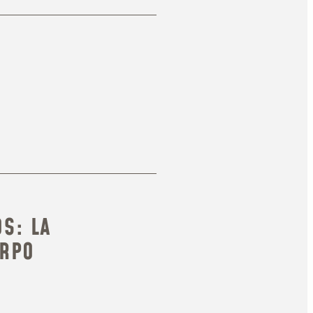
S: LA
ERPO