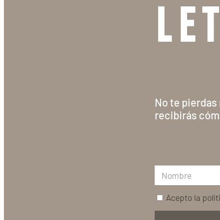
LE
No te pierdas
recibirás cóm
Acepto la
polí