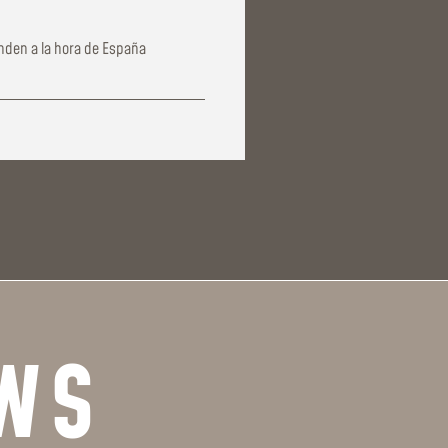
nden a la hora de España
WS