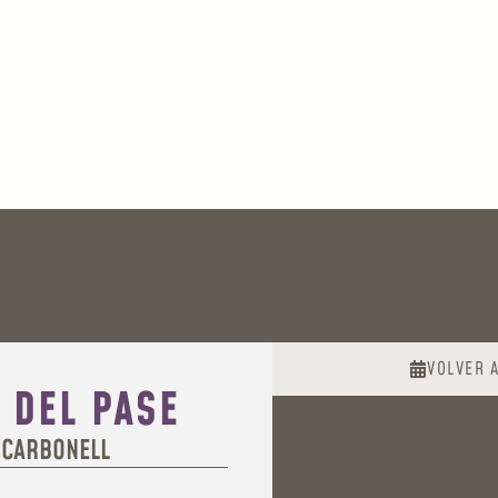
VOLVER 
 DEL PASE
 CARBONELL