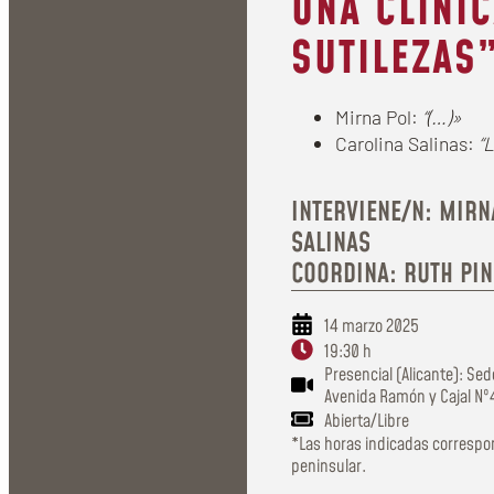
UNA CLÍNIC
SUTILEZAS
Mirna Pol:
“(…)»
Carolina Salinas:
“L
INTERVIENE/N: MIRN
SALINAS
COORDINA: RUTH PI
14 marzo 2025
19:30 h
Presencial (Alicante): Sed
Avenida Ramón y Cajal Nº4
Abierta/Libre
*Las horas indicadas correspo
peninsular.