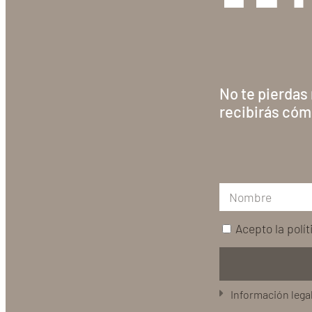
No te pierdas
recibirás cóm
Acepto la
polí
Información lega