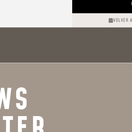
VOLVER 
WS
TTER.