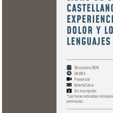
CASTELLAN
EXPERIENC
DOLOR Y L
LENGUAJES
30 octubre 2026
20:00 h
Presencial
Abierta/Libre
Sin inscripción
*Las horas indicadas correspo
peninsular.