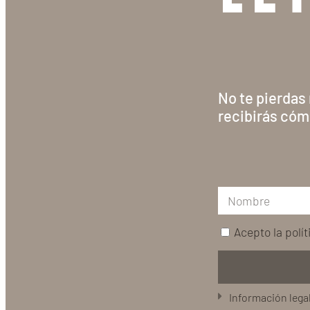
No te pierdas
recibirás cóm
Acepto la
polí
Información lega