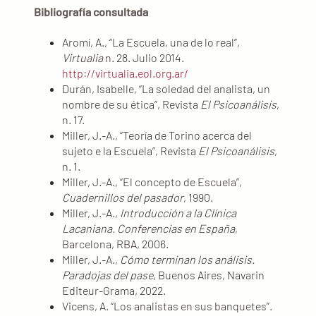
Bibliografía consultada
Aromí, A., “La Escuela, una de lo real”,
Virtualia
n. 28. Julio 2014.
http://virtualia.eol.org.ar/
Durán, Isabelle, “La soledad del analista, un
nombre de su ética”, Revista
El Psicoanálisis
,
n. 17.
Miller, J.-A., “Teoría de Torino acerca del
sujeto e la Escuela”, Revista
El Psicoanálisis
,
n. 1.
Miller, J.-A., “El concepto de Escuela”,
Cuadernillos del pasador
, 1990.
Miller, J.-A.,
Introducción a la Clínica
Lacaniana. Conferencias en España
,
Barcelona, RBA, 2006.
Miller, J.-A.,
Cómo terminan los análisis.
Paradojas del pase
, Buenos Aires, Navarin
Editeur-Grama, 2022.
Vicens, A. “Los analistas en sus banquetes”.