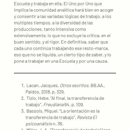
Escuela y trabaja en ella. El Uno por Uno que
implica la comunidad analítica hará bien en acoger
y consentir a las variadas lógicas de trabajo, a los
múltiples tiempos, a la diversidad de las
producciones, tanto intensiva como
extensivamente, lo que no excluye la crítica, en el
buen sentido, y el rigor. En definitiva, saber que
cada uno continúa trabajando ese resto-marca,
eso que no se liquida, un cierto tipo de saber, y lo
pone a trabajar en una Escuela y por una causa.
Lacan, Jacques,
Otros escritos
, BB.AA.,
Paidós, 2018, p. 329.
Tizio, Hebe, “Al final, la transferencia de
trabajo”,
Freudiana
64, p. 109.
Bassols, Miquel, “La orientación es la
transferencia de trabajo”.
Revista El
psicoanálisis
n. 36.
Miller, J.-A., “Transferencia de trabajo” (cap.