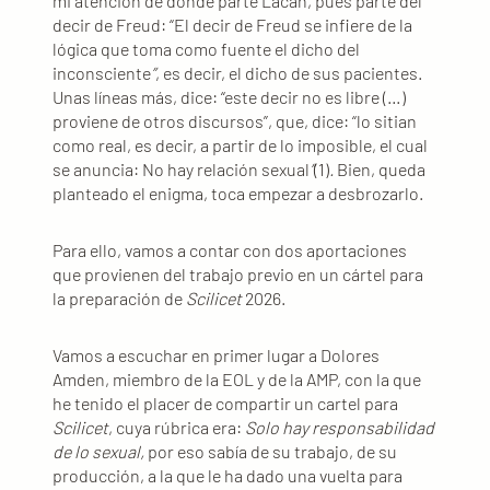
mi atención de dónde parte Lacan, pues parte del
decir de Freud: “El decir de Freud se infiere de la
lógica que toma como fuente el dicho del
inconsciente
”
, es decir, el dicho de sus pacientes.
Unas líneas más, dice: “este decir no es libre (…)
proviene de otros discursos”, que, dice: “lo sitian
como real, es decir, a partir de lo imposible, el cual
se anuncia: No hay relación sexual
”
(1)
.
Bien, queda
planteado el enigma, toca empezar a desbrozarlo.
Para ello, vamos a contar con dos aportaciones
que provienen del trabajo previo en un cártel para
la preparación de
Scilicet
2026.
Vamos a escuchar en primer lugar a Dolores
Amden, miembro de la EOL y de la AMP, con la que
he tenido el placer de compartir un cartel para
Scilicet
, cuya rúbrica era:
Solo hay responsabilidad
de lo sexual,
por eso sabía de su trabajo, de su
producción, a la que le ha dado una vuelta para