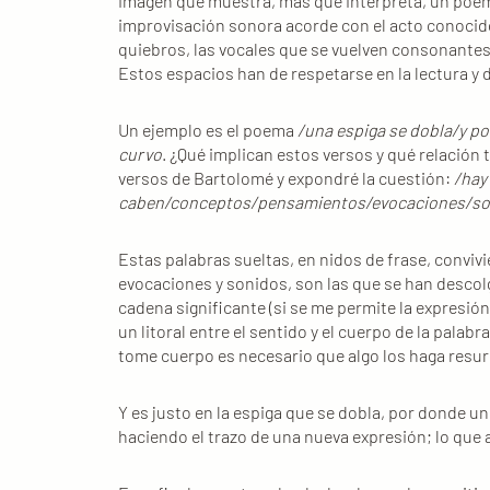
imagen que muestra, más que interpreta, un poe
improvisación sonora acorde con el acto conocido
quiebros, las vocales que se vuelven consonantes 
Estos espacios han de respetarse en la lectura y 
Un ejemplo es el poema
/una espiga se dobla/y po
curvo
. ¿Qué implican estos versos y qué relación
versos de Bartolomé y expondré la cuestión:
/hay
caben/conceptos/pensamientos/evocaciones/soni
Estas palabras sueltas, en nidos de frase, conv
evocaciones y sonidos, son las que se han descolg
cadena significante (si se me permite la expresi
un litoral entre el sentido y el cuerpo de la pala
tome cuerpo es necesario que algo los haga resurg
Y es justo en la espiga que se dobla, por donde u
haciendo el trazo de una nueva expresión; lo que 