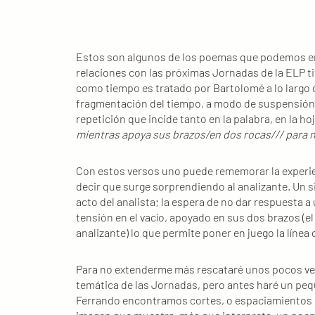
Estos son algunos de los poemas que podemos en
relaciones con las próximas Jornadas de la ELP t
como tiempo es tratado por Bartolomé a lo largo d
fragmentación del tiempo, a modo de suspensión 
repetición que incide tanto en la palabra, en la ho
mientras apoya sus brazos/en dos rocas/// para 
Con estos versos uno puede rememorar la experienc
decir que surge sorprendiendo al analizante. Un s
acto del analista; la espera de no dar respuesta a
tensión en el vacío, apoyado en sus dos brazos (el s
analizante) lo que permite poner en juego la línea 
Para no extenderme más rescataré unos pocos vers
temática de las Jornadas, pero antes haré un peq
Ferrando encontramos cortes, o espaciamientos 