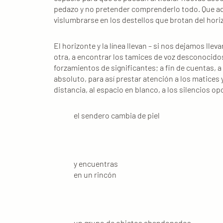
pedazo y no pretender comprenderlo todo. Que aq
vislumbrarse en los destellos que brotan del horizo
El horizonte y la línea llevan – si nos dejamos llev
otra, a encontrar los tamices de voz desconocidos
forzamientos de significantes; a fin de cuentas, a
absoluto, para así prestar atención a los matices y 
distancia, al espacio en blanco, a los silencios op
el sendero cambia de piel
y encuentras
en un rincón
un grupo de objetos abandonados