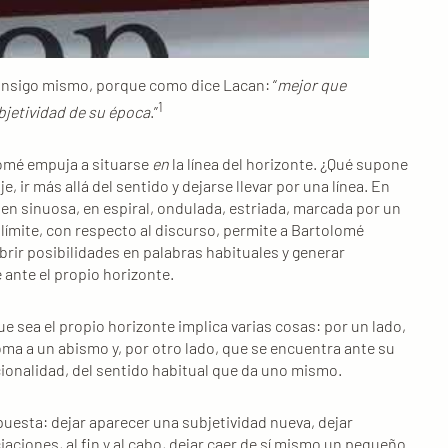
consigo mismo, porque como dice Lacan: “
mejor que
1
bjetividad de su época
.”
lomé empuja a situarse
en
la línea del horizonte. ¿Qué supone
e, ir más allá del sentido y dejarse llevar por una línea. En
bien sinuosa, en espiral, ondulada, estriada, marcada por un
 límite, con respecto al discurso, permite a Bartolomé
ir posibilidades en palabras habituales y generar
 ante el propio horizonte.
e sea el propio horizonte implica varias cosas: por un lado,
ma a un abismo y, por otro lado, que se encuentra ante su
cionalidad, del sentido habitual que da uno mismo.
uesta: dejar aparecer una subjetividad nueva, dejar
aciones, al fin y al cabo, dejar caer de sí mismo un pequeño