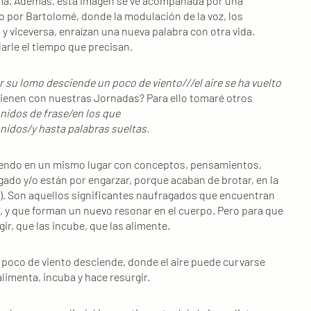
ma. Además, esta imagen se ve acompañada por una
 por Bartolomé, donde la modulación de la voz, los
y viceversa, enraízan una nueva palabra con otra vida.
darle el tiempo que precisan.
r su lomo desciende un poco de viento///el aire se ha vuelto
 tienen con nuestras Jornadas? Para ello tomaré otros
 nidos de frase/en los que
dos/y hasta palabras sueltas.
iviendo en un mismo lugar con conceptos, pensamientos,
ado y/o están por engarzar, porque acaban de brotar, en la
ón). Son aquellos significantes naufragados que encuentran
bra, y que forman un nuevo resonar en el cuerpo. Pero para que
ir, que las incube, que las alimente.
n poco de viento desciende, donde el aire puede curvarse
alimenta, incuba y hace resurgir.