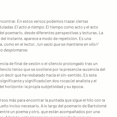
contrar. En estos versos podemos trazar ciertas
ituladas
El acto a-tiempo.
El tiempo como acto y el acto
el poemario, desde diferentes perspectivas y lecturas. La
del instante, aparece a modo de repetición. Es una
ja, como en el lector.
/un vacío que se mantiene en vilo//
no desplomarse.
ia de final de sesión o el silencio prolongado tras un
ilencio tenso que se sostiene por la presencia-ausencia del
 un decir que ha resbalado hacia el sin-sentido. Es esta
ignificante y significado) en dos rocas (el analista y el
del horizonte: la propia subjetividad y su época.
os más para encontrar la puntada que sigue el hilo con la
ueño inciso necesario. A lo largo del poemario de Bartolomé
entre un poema y otro, que están acompañados por una