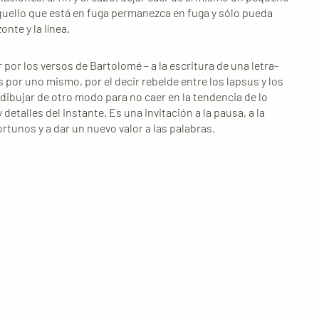
uello que está en fuga permanezca en fuga y sólo pueda
nte y la línea.
ar por los versos de Bartolomé – a la escritura de una letra-
 por uno mismo, por el decir rebelde entre los lapsus y los
 dibujar de otro modo para no caer en la tendencia de lo
detalles del instante. Es una invitación a la pausa, a la
ortunos y a dar un nuevo valor a las palabras.