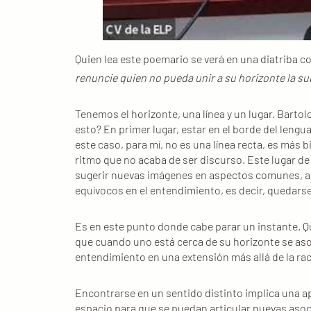
Quien lea este poemario se verá en una diatriba 
renuncie quien no pueda unir a su horizonte la su
Tenemos el horizonte, una línea y un lugar. Barto
esto? En primer lugar, estar en el borde del lenguaj
este caso, para mí, no es una línea recta, es más 
ritmo que no acaba de ser discurso. Este lugar de
sugerir nuevas imágenes en aspectos comunes, abr
equívocos en el entendimiento, es decir, quedarse
Es en este punto donde cabe parar un instante. Qu
que cuando uno está cerca de su horizonte se aso
entendimiento en una extensión más allá de la ra
Encontrarse en un sentido distinto implica una ap
espacio para que se puedan articular nuevas asoci