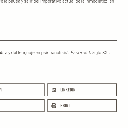
 la pausa y salir del imperativo actual de la inmediatez: en
bra y del lenguaje en psicoanálisis”,
Escritos 1
, Siglo XXI,
R
LINKEDIN
PRINT