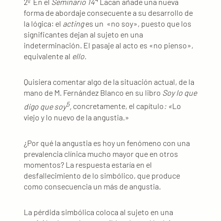
2º En el
Seminario 14
Lacan añade una nueva
forma de abordaje consecuente a su desarrollo de
la lógica: el
acting
es un «no soy», puesto que los
significantes dejan al sujeto en una
indeterminación. El pasaje al acto es «no pienso»,
equivalente al
ello.
Quisiera comentar algo de la situación actual, de la
mano de M. Fernández Blanco en su libro
Soy lo que
5
digo que soy
,
concretamente, el capítulo
: «
Lo
viejo y lo nuevo de la angustia.»
¿Por qué la angustia es hoy un fenómeno con una
prevalencia clínica mucho mayor que en otros
momentos? La respuesta estaría en el
desfallecimiento de lo simbólico, que produce
como consecuencia un más de angustia.
La pérdida simbólica coloca al sujeto en una