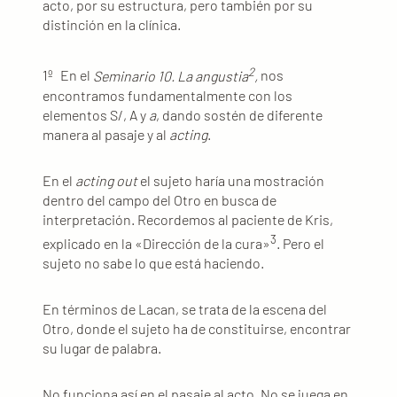
acto, por su estructura, pero también por su
distinción en la clínica.
2
1º En el
Seminario 10. La angustia
,
nos
encontramos fundamentalmente con los
elementos S/, A y
a
, dando sostén de diferente
manera al pasaje y al
acting
.
En el
acting out
el sujeto haría una mostración
dentro del campo del Otro en busca de
interpretación. Recordemos al paciente de Kris,
3
explicado en la «Dirección de la cura»
. Pero el
sujeto no sabe lo que está haciendo.
En términos de Lacan, se trata de la escena del
Otro, donde el sujeto ha de constituirse, encontrar
su lugar de palabra.
No funciona así en el pasaje al acto. No se juega en